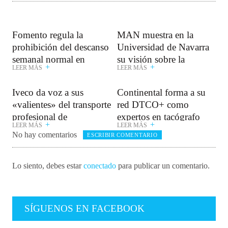
Fomento regula la
MAN muestra en la
prohibición del descanso
Universidad de Navarra
semanal normal en
su visión sobre la
+
+
LEER MÁS
LEER MÁS
cabina
digitalización del
transporte
Iveco da voz a sus
Continental forma a su
«valientes» del transporte
red DTCO+ como
profesional de
expertos en tacógrafo
+
+
LEER MÁS
LEER MÁS
mercancías
No hay comentarios
ESCRIBIR COMENTARIO
Lo siento, debes estar
conectado
para publicar un comentario.
SÍGUENOS EN FACEBOOK